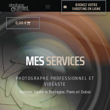
BOOKEZ VOTRE
SHOOTING EN LIGNE
PHOTO-JOURNALISME
0,00
€
MES
SERVICES
PHOTOGRAPHE PROFESSIONNEL ET
VIDÉASTE
Rennes, toute la Bretagne, Paris et Dubaï