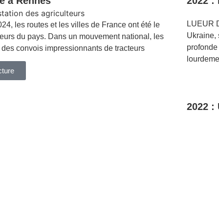
re à Rennes
2022 : 
LUEUR D
s routes et les villes de France ont été le
Ukraine, 
teurs du pays. Dans un mouvement national, les
profonde 
t des convois impressionnants de tracteurs
lourdeme
cture
2022 :