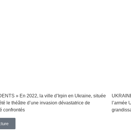
» En 2022, la ville d’Irpin en Ukraine, située
UKRAINE,
été le théâtre d’une invasion dévastatrice de
l’armée Uk
té confrontés
grandissa
cture