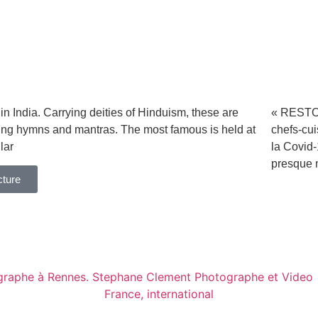
 India. Carrying deities of Hinduism, these are
« RESTO
l sing hymns and mantras. The most famous is held at
chefs-cui
lar
la Covid-
presque 
cture